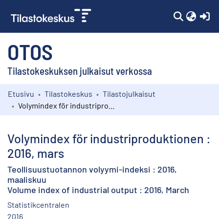
(c
OTOS
Tilastokeskuksen julkaisut verkossa
Etusivu
Tilastokeskus
Tilastojulkaisut
Kokoelmat
Volymindex för industriproduktionen : 2016, mars
Selaa
Volymindex för industriproduktionen :
2016, mars
Teollisuustuotannon volyymi-indeksi : 2016,
maaliskuu
Volume index of industrial output : 2016, March
Statistikcentralen
2016