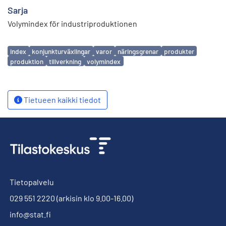
Sarja
Volymindex för industriproduktionen
Avainsanat
index
konjunkturväxlingar
varor
näringsgrenar
produkter
produktion
tillverkning
volymindex
Tietueen kaikki tiedot
Tietopalvelu
029 551 2220
(arkisin klo 9.00-16.00)
info@stat.fi