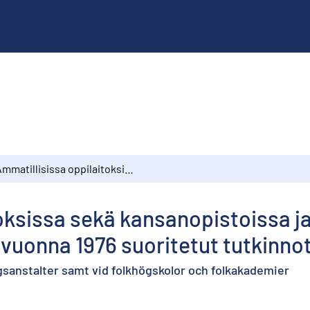
Ammatillisissa oppilaitoksissa sekä kansanopistoissa ja kansankorkeakouluissa vuonna 1976 suoritetut tutkinnot
oksissa sekä kansanopistoissa j
vuonna 1976 suoritetut tutkinno
gsanstalter samt vid folkhögskolor och folkakademier