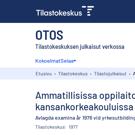
OTOS
Tilastokeskuksen julkaisut verkossa
Kokoelmat
Selaa
Etusivu
Tilastokeskus
Tilastojulkaisut
Ammatillisissa oppilait
kansankorkeakouluissa 
Avlagda examina år 1976 vid yrkesutbildin
Tilastokeskus
1977