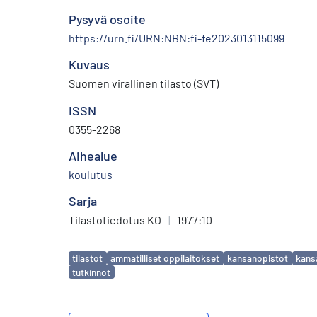
Pysyvä osoite
https://urn.fi/URN:NBN:fi-fe2023013115099
Kuvaus
Suomen virallinen tilasto (SVT)
ISSN
0355-2268
Aihealue
koulutus
Sarja
Tilastotiedotus KO
|
1977:10
Avainsanat
tilastot
ammatilliset oppilaitokset
kansanopistot
kans
tutkinnot