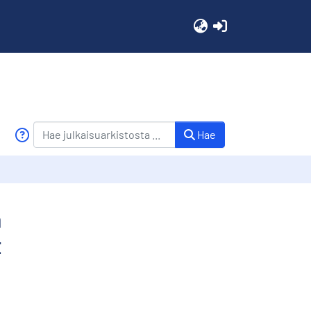
(current)
Hae
a
t