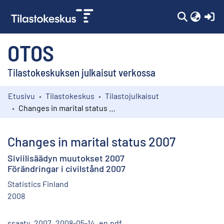
(c
OTOS
Tilastokeskuksen julkaisut verkossa
Etusivu
Tilastokeskus
Tilastojulkaisut
Kokoelmat
Changes in marital status 2007
Selaa
Changes in marital status 2007
Siviilisäädyn muutokset 2007
Förändringar i civilstånd 2007
Statistics Finland
2008
ssaaty_2007_2008-05-14_en.pdf