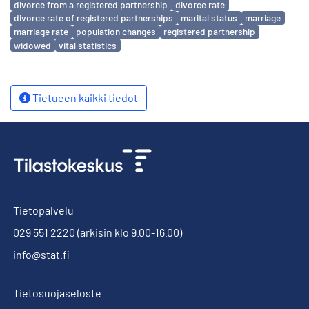
divorce from a registered partnership
divorce rate
divorce rate of registered partnerships
marital status
marriage
marriage rate
population changes
registered partnership
widowed
vital statistics
Tietueen kaikki tiedot
Tietopalvelu
029 551 2220
(arkisin klo 9.00-16.00)
info@stat.fi
Tietosuojaseloste