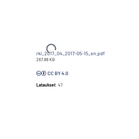
Ladataan...
rki_2017_04_2017-05-15_en.pdf
267.88 KB
CC BY 4.0
Lataukset
47