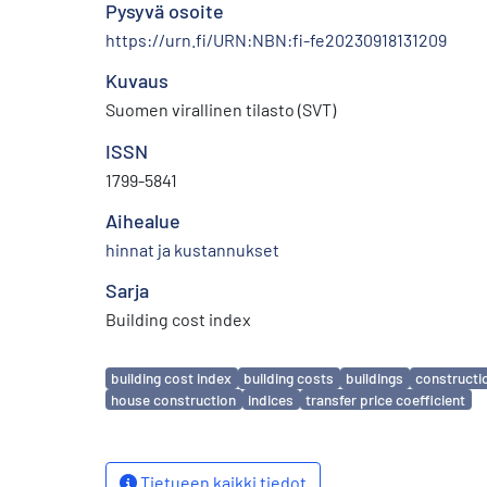
Pysyvä osoite
https://urn.fi/URN:NBN:fi-fe20230918131209
Kuvaus
Suomen virallinen tilasto (SVT)
ISSN
1799-5841
Aihealue
hinnat ja kustannukset
Sarja
Building cost index
Avainsanat
building cost index
building costs
buildings
constructi
house construction
indices
transfer price coefficient
Tietueen kaikki tiedot