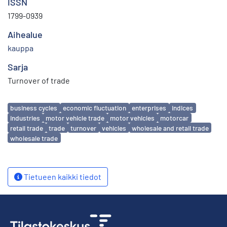
ISSN
1799-0939
Aihealue
kauppa
Sarja
Turnover of trade
Avainsanat
business cycles
economic fluctuation
enterprises
indices
industries
motor vehicle trade
motor vehicles
motorcar
retail trade
trade
turnover
vehicles
wholesale and retail trade
wholesale trade
Tietueen kaikki tiedot