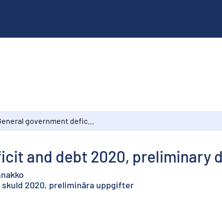
General government deficit and debt 2020, preliminary data
cit and debt 2020, preliminary 
ennakko
skuld 2020, preliminära uppgifter