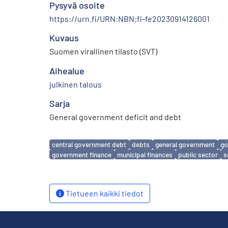
Pysyvä osoite
https://urn.fi/URN:NBN:fi-fe20230914126001
Kuvaus
Suomen virallinen tilasto (SVT)
Aihealue
julkinen talous
Sarja
General government deficit and debt
Avainsanat
central government debt
debts
general government
go
government finance
municipal finances
public sector
s
Tietueen kaikki tiedot