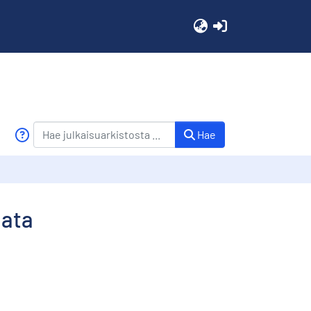
(current)
Hae
data