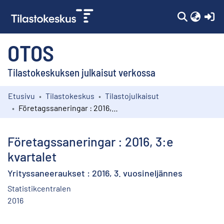
(c
OTOS
Tilastokeskuksen julkaisut verkossa
Etusivu
Tilastokeskus
Tilastojulkaisut
Kokoelmat
Företagssaneringar : 2016, 3:e kvartalet
Selaa
Företagssaneringar : 2016, 3:e
kvartalet
Yrityssaneeraukset : 2016, 3. vuosineljännes
Statistikcentralen
2016