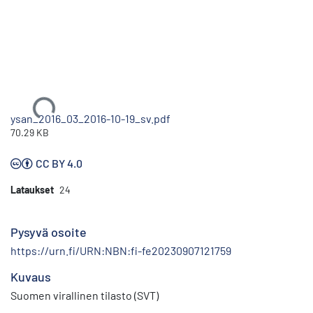
Ladataan...
ysan_2016_03_2016-10-19_sv.pdf
70.29 KB
CC BY 4.0
Lataukset
24
Pysyvä osoite
https://urn.fi/URN:NBN:fi-fe20230907121759
Kuvaus
Suomen virallinen tilasto (SVT)