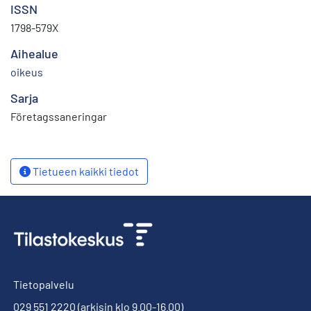
ISSN
1798-579X
Aihealue
oikeus
Sarja
Företagssaneringar
Tietueen kaikki tiedot
Tietopalvelu
029 551 2220
(arkisin klo 9.00-16.00)