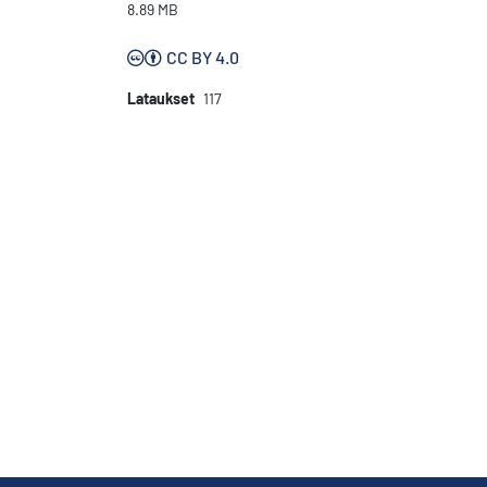
8.89 MB
CC BY 4.0
Lataukset
117