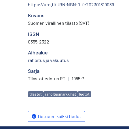
https://urn.fi/URN:NBN:fi-fe202301319039
Kuvaus
Suomen virallinen tilasto (SVT)
ISSN
0355-2322
Aihealue
rahoitus ja vakuutus
Sarja
Tilastotiedotus RT
|
1985:7
Avainsanat
tilastot
rahoitusmarkkinat
luotot
Tietueen kaikki tiedot