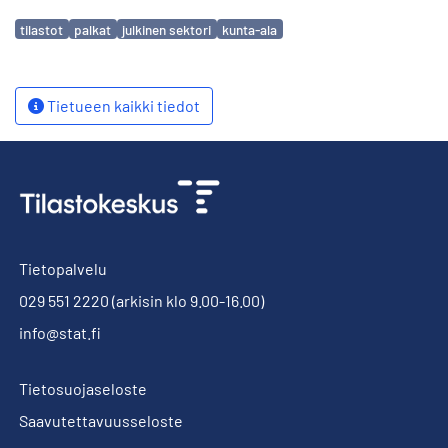
Avainsanat
tilastot
palkat
julkinen sektori
kunta-ala
Tietueen kaikki tiedot
Tietopalvelu
029 551 2220
(arkisin klo 9.00-16.00)
info@stat.fi
Tietosuojaseloste
Saavutettavuusseloste