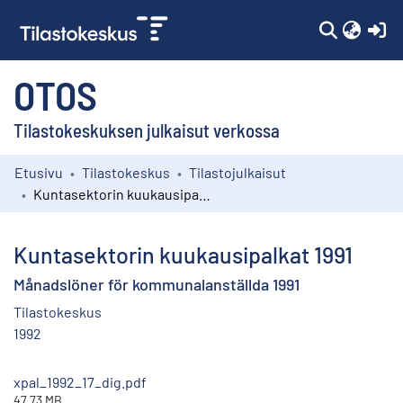
(c
OTOS
Tilastokeskuksen julkaisut verkossa
Etusivu
Tilastokeskus
Tilastojulkaisut
Kokoelmat
Kuntasektorin kuukausipalkat 1991
Selaa
Kuntasektorin kuukausipalkat 1991
Månadslöner för kommunalanställda 1991
Tilastokeskus
1992
xpal_1992_17_dig.pdf
47.73 MB