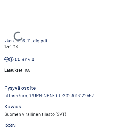
Ladataan...
xkan_1996_11_dig.pdf
1.44 MB
CC BY 4.0
Lataukset
155
Pysyvä osoite
https://urn.fi/URN:NBN:fi-fe2023013122552
Kuvaus
Suomen virallinen tilasto (SVT)
ISSN