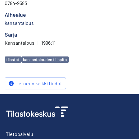
0784-9583
Aihealue
kansantalous
Sarja
Kansantalous
|
1996:11
Avainsanat
tilastot
kansantalouden tilinpito
Tietueen kaikki tiedot
Tietopalvelu