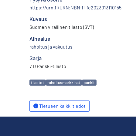
https://urn.fi/URN:NBN:fi-fe2023013110155
Kuvaus
Suomen virallinen tilasto (SVT)
Aihealue
rahoitus ja vakuutus
Sarja
7 D Pankki-tilasto
Avainsanat
tilastot
rahoitusmarkkinat
pankit
Tietueen kaikki tiedot