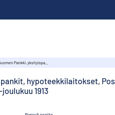
Suomen Pankki, yksityispankit, hypoteekkilaitokset, Postisäästöpankki ja säästöpankit tammikuu-joulukuu 1913
pankit, hypoteekkilaitokset, Pos
joulukuu 1913
Pysyvä osoite