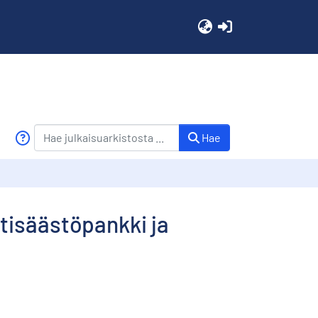
(current)
Hae
tisäästöpankki ja