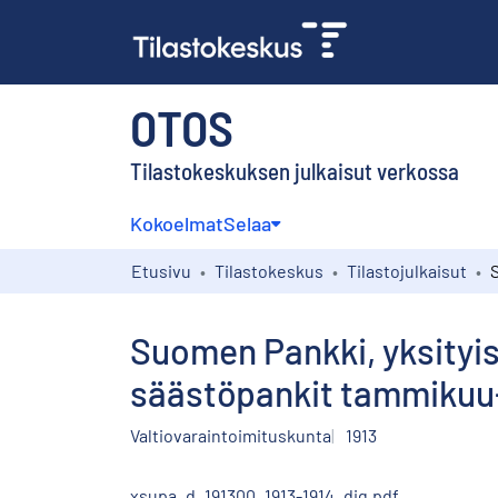
OTOS
Tilastokeskuksen julkaisut verkossa
Kokoelmat
Selaa
Etusivu
Tilastokeskus
Tilastojulkaisut
Suomen Pankki, yksityis
säästöpankit tammikuu-
Valtiovaraintoimituskunta
1913
xsupa_d_191300_1913-1914_dig.pdf