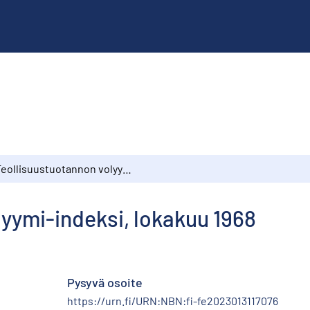
Teollisuustuotannon volyymi-indeksi, lokakuu 1968
yymi-indeksi, lokakuu 1968
Pysyvä osoite
https://urn.fi/URN:NBN:fi-fe2023013117076