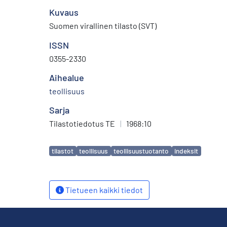
Kuvaus
Suomen virallinen tilasto (SVT)
ISSN
0355-2330
Aihealue
teollisuus
Sarja
Tilastotiedotus TE
|
1968:10
Avainsanat
tilastot
teollisuus
teollisuustuotanto
indeksit
Tietueen kaikki tiedot