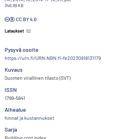
346.99 KB
CC BY 4.0
Lataukset
52
Pysyvä osoite
https://urn.fi/URN:NBN:fi-fe20230918131179
Kuvaus
Suomen virallinen tilasto (SVT)
ISSN
1799-5841
Aihealue
hinnat ja kustannukset
Sarja
Building cost index