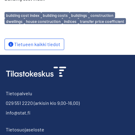
Avainsanat
building cost index
building costs
buildings
construction
dwellings
house construction
indices
transfer price coefficient
Tietueen kaikki tiedot
Tietopalvelu
029 551 2220
(arkisin klo 9.00-16.00)
info@stat.fi
Tietosuojaseloste