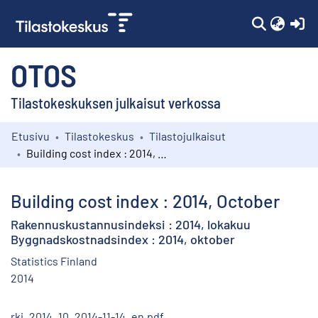
(c
OTOS
Tilastokeskuksen julkaisut verkossa
Etusivu
Tilastokeskus
Tilastojulkaisut
Kokoelmat
Building cost index : 2014, October
Selaa
Building cost index : 2014, October
Rakennuskustannusindeksi : 2014, lokakuu
Byggnadskostnadsindex : 2014, oktober
Statistics Finland
2014
rki_2014_10_2014-11-14_en.pdf