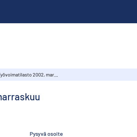
Työvoimatilasto 2002, marraskuu
marraskuu
Pysyvä osoite