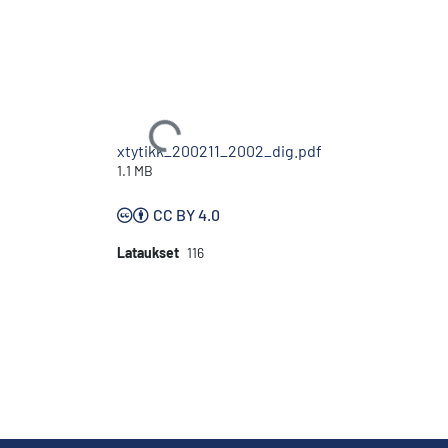
Ladataan...
xtytikk_200211_2002_dig.pdf
1.1 MB
CC BY 4.0
Lataukset
116