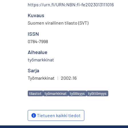
https://urn.fi/URN:NBN:fi-fe2023013111016
Kuvaus
Suomen virallinen tilasto (SVT)
ISSN
0784-7998
Aihealue
työmarkkinat
Sarja
Työmarkkinat
|
2002:16
Avainsanat
tilastot
työmarkkinat
työllisyys
työttömyys
Tietueen kaikki tiedot