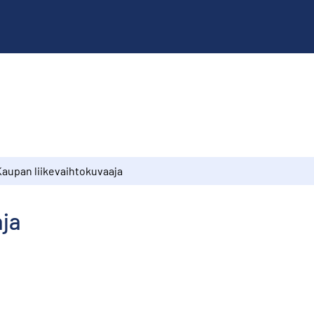
Kaupan liikevaihtokuvaaja
aja