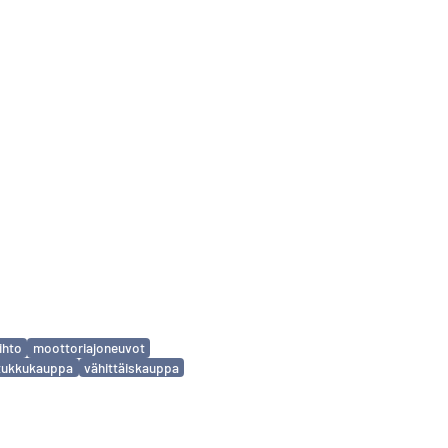
ihto
moottoriajoneuvot
tukkukauppa
vähittäiskauppa