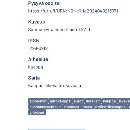
Pysyvä osoite
https://urn.fi/URN:NBN:fi-fe2024040213971
Kuvaus
Suomen virallinen tilasto (SVT)
ISSN
1799-0912
Aihealue
kauppa
Sarja
Kaupan liikevaihtokuvaaja
Avainsanat
ajoneuvot
autokauppa
autot
indeksit
kauppa
liikeva
suhdannevaihtelut
toimialat
tukku- ja vähittäiskauppa
yritykset