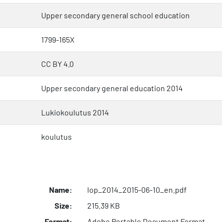
Upper secondary general school education
1799-165X
CC BY 4.0
Upper secondary general education 2014
Lukiokoulutus 2014
koulutus
Name:
lop_2014_2015-06-10_en.pdf
Size:
215.39 KB
Format:
Adobe Portable Document Format