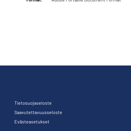
Tietosuojaseloste
Saavutettavuusseloste
Evästeasetukset