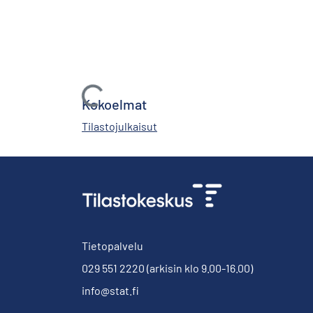
Ladataan...
Kokoelmat
Tilastojulkaisut
Tietopalvelu
029 551 2220
(arkisin klo 9.00-16.00)
info@stat.fi