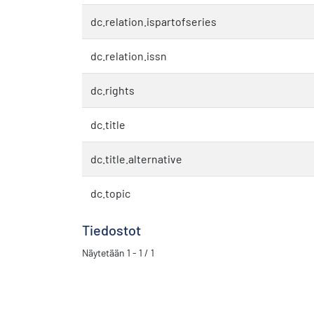
dc.relation.ispartofseries
dc.relation.issn
dc.rights
dc.title
dc.title.alternative
dc.topic
Tiedostot
Näytetään
1 - 1 / 1