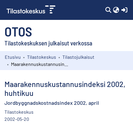
(c
OTOS
Tilastokeskuksen julkaisut verkossa
Etusivu
Tilastokeskus
Tilastojulkaisut
Kokoelmat
Maarakennuskustannusindeksi 2002, huhtikuu
Selaa
Maarakennuskustannusindeksi 2002,
huhtikuu
Jordbyggnadskostnadsindex 2002, april
Tilastokeskus
2002-05-20