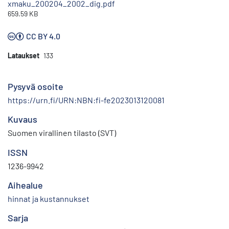
xmaku_200204_2002_dig.pdf
659.59 KB
CC BY 4.0
Lataukset
133
Pysyvä osoite
https://urn.fi/URN:NBN:fi-fe2023013120081
Kuvaus
Suomen virallinen tilasto (SVT)
ISSN
1236-9942
Aihealue
hinnat ja kustannukset
Sarja