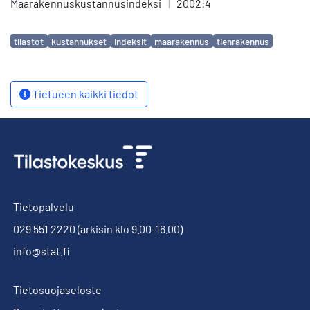
Maarakennuskustannusindeksi
|
2002:4
Avainsanat
tilastot
kustannukset
indeksit
maarakennus
tienrakennus
Tietueen kaikki tiedot
Tietopalvelu
029 551 2220
(arkisin klo 9.00-16.00)
info@stat.fi
Tietosuojaseloste