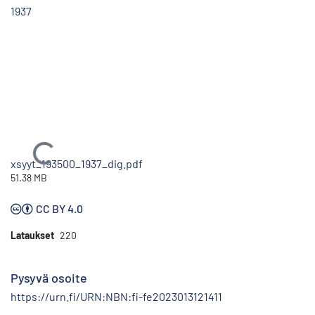
1937
Ladataan...
xsyyt_193500_1937_dig.pdf
51.38 MB
CC BY 4.0
Lataukset
220
Pysyvä osoite
https://urn.fi/URN:NBN:fi-fe2023013121411