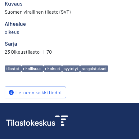
Kuvaus
Suomen virallinen tilasto (SVT)
Aihealue
oikeus
Sarja
23 Oikeustilasto
|
70
Avainsanat
tilastot
rikollisuus
rikokset
syytetyt
rangaistukset
Tietueen kaikki tiedot