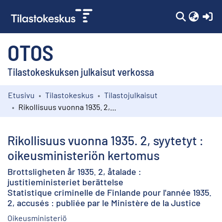
(c
OTOS
Tilastokeskuksen julkaisut verkossa
Etusivu
Tilastokeskus
Tilastojulkaisut
Kokoelmat
Rikollisuus vuonna 1935. 2, syytetyt : oikeusministeriön kertomus
Selaa
Rikollisuus vuonna 1935. 2, syytetyt :
oikeusministeriön kertomus
Brottsligheten år 1935. 2, åtalade :
justitieministeriet berättelse
Statistique criminelle de Finlande pour l'année 1935.
2, accusés : publiée par le Ministère de la Justice
Oikeusministeriö