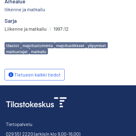
Aihealue
liikenne ja matkailu
Sarja
Liikenne ja matkailu
|
1997:12
Avainsanat
tilastot
majoitustoiminta
majoitusliikkeet
yöpymiset
matkustajat
matkailu
Tietueen kaikki tiedot
Tietopalvelu
029 551 2220
(arkisin klo 9.00-16.00)