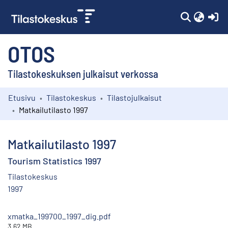
(c
OTOS
Tilastokeskuksen julkaisut verkossa
Etusivu
Tilastokeskus
Tilastojulkaisut
Kokoelmat
Matkailutilasto 1997
Selaa
Matkailutilasto 1997
Tourism Statistics 1997
Tilastokeskus
1997
xmatka_199700_1997_dig.pdf
3.62 MB