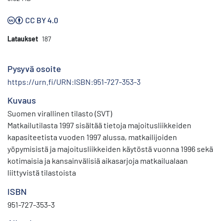
CC BY 4.0
Lataukset
187
Pysyvä osoite
https://urn.fi/URN:ISBN:951-727-353-3
Kuvaus
Suomen virallinen tilasto (SVT)
Matkailutilasta 1997 sisältää tietoja majoitusliikkei­den
kapasiteetista vuoden 1997 alussa, matkailijoiden
yöpymisistä ja majoitusliikkeiden käy­töstä vuonna 1996 sekä
kotimaisia ja kansainvälisiä aikasarjoja matkailualaan
liittyvistä ti­lastoista
ISBN
951-727-353-3