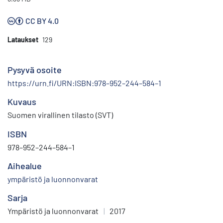
CC BY 4.0
Lataukset
129
Pysyvä osoite
https://urn.fi/URN:ISBN:978–952–244–584–1
Kuvaus
Suomen virallinen tilasto (SVT)
ISBN
978–952–244–584–1
Aihealue
ympäristö ja luonnonvarat
Sarja
Ympäristö ja luonnonvarat
|
2017