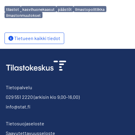
Avainsanat
tilastot
kasvihuonekaasut
päästöt
ilmastopolitiikka
ilmastonmuutokset
Tietueen kaikki tiedot
Tietopalvelu
029 551 2220
(arkisin klo 9.00-16.00)
info@stat.fi
Tietosuojaseloste
Saavutettavuusseloste