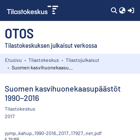
(c
OTOS
Tilastokeskuksen julkaisut verkossa
Etusivu
Tilastokeskus
Tilastojulkaisut
Kokoelmat
Suomen kasvihuonekaasupäästöt 1990−2016
Selaa
Suomen kasvihuonekaasupäästöt
1990−2016
Tilastokeskus
2017
yymp_kahup_1990-2016_2017_17927_net.pdf
6.39 MB