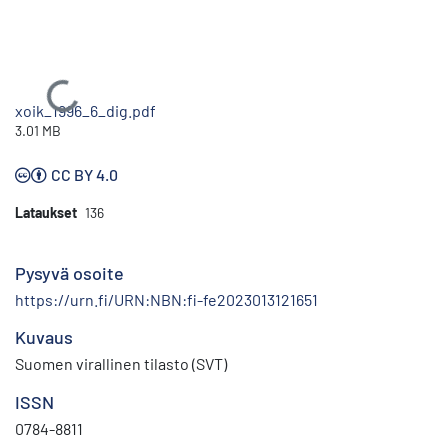
Ladataan...
xoik_1996_6_dig.pdf
3.01 MB
CC BY 4.0
Lataukset
136
Pysyvä osoite
https://urn.fi/URN:NBN:fi-fe2023013121651
Kuvaus
Suomen virallinen tilasto (SVT)
ISSN
0784-8811