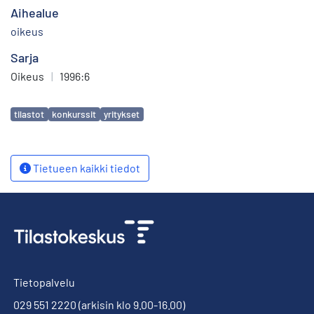
Aihealue
oikeus
Sarja
Oikeus
|
1996:6
Avainsanat
tilastot
konkurssit
yritykset
Tietueen kaikki tiedot
Tietopalvelu
029 551 2220
(arkisin klo 9.00-16.00)