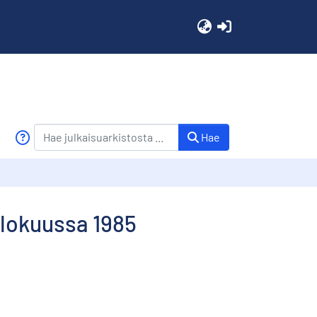
(current)
Hae
 elokuussa 1985