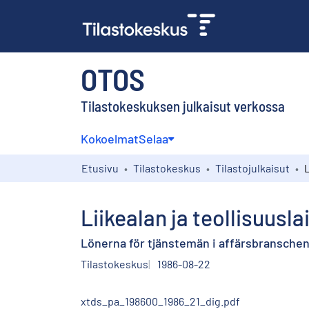
OTOS
Tilastokeskuksen julkaisut verkossa
Kokoelmat
Selaa
Etusivu
Tilastokeskus
Tilastojulkaisut
Liikealan ja teollisuusl
Lönerna för tjänstemän i affärsbranschen 
Tilastokeskus
1986-08-22
xtds_pa_198600_1986_21_dig.pdf