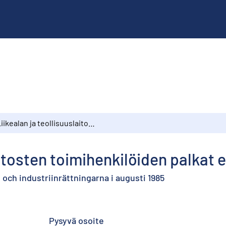
Liikealan ja teollisuuslaitosten toimihenkilöiden palkat elokuussa 1985
aitosten toimihenkilöiden palkat
och industriinrättningarna i augusti 1985
Pysyvä osoite