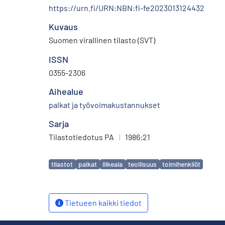
https://urn.fi/URN:NBN:fi-fe2023013124432
Kuvaus
Suomen virallinen tilasto (SVT)
ISSN
0355-2306
Aihealue
palkat ja työvoimakustannukset
Sarja
Tilastotiedotus PA
|
1986:21
Avainsanat
tilastot
palkat
liikeala
teollisuus
toimihenkilöt
Tietueen kaikki tiedot