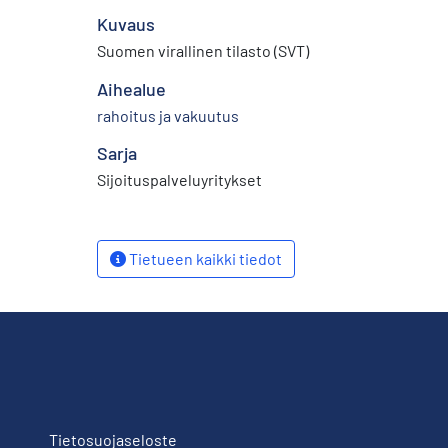
Kuvaus
Suomen virallinen tilasto (SVT)
Aihealue
rahoitus ja vakuutus
Sarja
Sijoituspalveluyritykset
Tietueen kaikki tiedot
Tietosuojaseloste