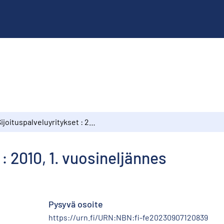
Sijoituspalveluyritykset : 2010, 1. vuosineljännes
 : 2010, 1. vuosineljännes
Pysyvä osoite
https://urn.fi/URN:NBN:fi-fe20230907120839