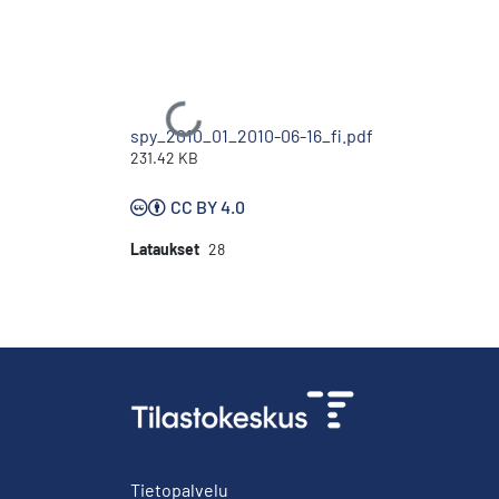
Ladataan...
spy_2010_01_2010-06-16_fi.pdf
231.42 KB
CC BY 4.0
Lataukset
28
Tietopalvelu