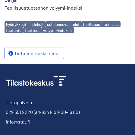
Teollisuustuotannon volyymi-indeksi
Avainsanat
hyödykkeet
indeksit
suhdannevaihtelut
teollisuus
toimialat
tuotanto
tuotteet
volyymi-indeksit
Tietueen kaikki tiedot
Tietopalvelu
029 551 2220
(arkisin klo 9.00-16.00)
info@stat.fi