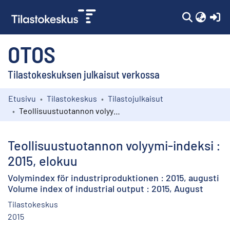
(c
OTOS
Tilastokeskuksen julkaisut verkossa
Etusivu
Tilastokeskus
Tilastojulkaisut
Kokoelmat
Teollisuustuotannon volyymi-indeksi : 2015, elokuu
Selaa
Teollisuustuotannon volyymi-indeksi :
2015, elokuu
Volymindex för industriproduktionen : 2015, augusti
Volume index of industrial output : 2015, August
Tilastokeskus
2015