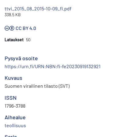
ttvi_2015_08_2015-10-09_fi.pdf
338.5 KB
CC BY 4.0
Lataukset
50
Pysyvä osoite
https://urn.fi/URN:NBN:fi-fe20230919132921
Kuvaus
Suomen virallinen tilasto (SVT)
ISSN
1796-3788
Aihealue
teollisuus
Sarja