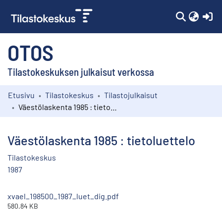
(c
OTOS
Tilastokeskuksen julkaisut verkossa
Etusivu
Tilastokeskus
Tilastojulkaisut
Kokoelmat
Väestölaskenta 1985 : tietoluettelo
Selaa
Väestölaskenta 1985 : tietoluettelo
Tilastokeskus
1987
xvael_198500_1987_luet_dig.pdf
580.84 KB