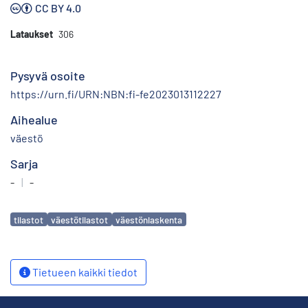
CC BY 4.0
Lataukset
306
Pysyvä osoite
https://urn.fi/URN:NBN:fi-fe2023013112227
Aihealue
väestö
Sarja
-
|
-
Avainsanat
tilastot
väestötilastot
väestönlaskenta
Tietueen kaikki tiedot