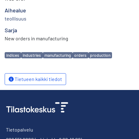
Aihealue
teollisuus
Sarja
New orders in manufacturing
Avainsanat
indices
industries
manufacturing
orders
production
Tietueen kaikki tiedot
Tietopalvelu