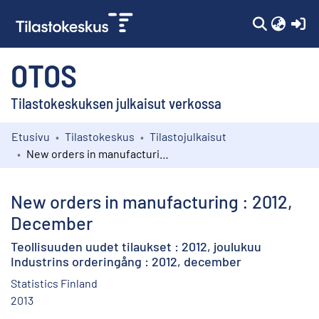
(c
OTOS
Tilastokeskuksen julkaisut verkossa
Etusivu
Tilastokeskus
Tilastojulkaisut
Kokoelmat
New orders in manufacturing : 2012, December
Selaa
New orders in manufacturing : 2012,
December
Teollisuuden uudet tilaukset : 2012, joulukuu
Industrins orderingång : 2012, december
Statistics Finland
2013