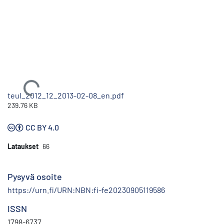
Ladataan...
teul_2012_12_2013-02-08_en.pdf
239.76 KB
CC BY 4.0
Lataukset
66
Pysyvä osoite
https://urn.fi/URN:NBN:fi-fe20230905119586
ISSN
1798-6737