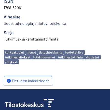
ISSN
1798-6206
Aihealue
tiede, teknologia ja tietoyhteiskunta
Sarja
Tutkimus- ja kehittämistoiminta
Avainsanat
korkeakoulut
menot
tietoyhteiskunta
tuotekehitys
tutkimuslaitokset
tutkimusmenot
tutkimustoiminta
yliopistot
yritykset
Tietueen kaikki tiedot