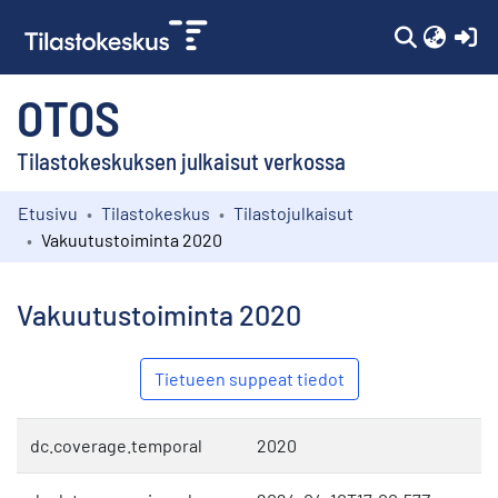
(c
OTOS
Tilastokeskuksen julkaisut verkossa
Etusivu
Tilastokeskus
Tilastojulkaisut
Kokoelmat
Vakuutustoiminta 2020
Selaa
Vakuutustoiminta 2020
Tietueen suppeat tiedot
dc.coverage.temporal
2020