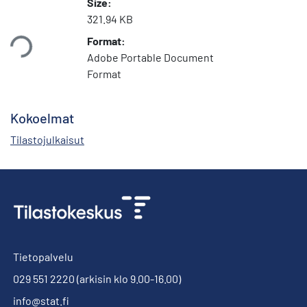
Size:
321.94 KB
taan...
Format:
Adobe Portable Document
Format
Kokoelmat
Tilastojulkaisut
Tietopalvelu
029 551 2220
(arkisin klo 9.00-16.00)
info@stat.fi