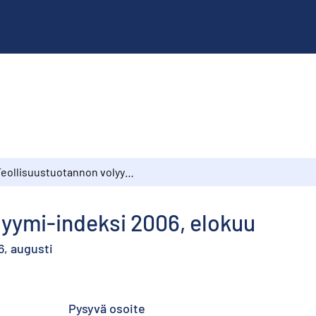
Teollisuustuotannon volyymi-indeksi 2006, elokuu
lyymi-indeksi 2006, elokuu
6, augusti
Pysyvä osoite