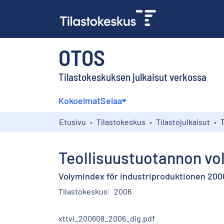
OTOS
Tilastokeskuksen julkaisut verkossa
Kokoelmat
Selaa
Etusivu
Tilastokeskus
Tilastojulkaisut
Teollisuustuotannon vo
Volymindex för industriproduktionen 200
Tilastokeskus
2006
xttvi_200608_2006_dig.pdf