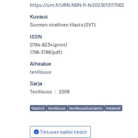
https://urn.fi/URN:NBN:fi-fe2023013117062
Kuvaus
Suomen virallinen tilasto (SVT)
ISSN
0784-8234 (print)
1796-3788 (pdf)
Aihealue
teollisuus
Sarja
Teollisuus
|
2006
Avainsanat
tilastot
teollisuus
teollisuustuotanto
indeksit
Tietueen kaikki tiedot