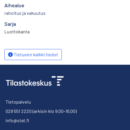
Aihealue
rahoitus ja vakuutus
Sarja
Luottokanta
Tietueen kaikki tiedot
Tietopalvelu
029 551 2220
(arkisin klo 9.00-16.00)
info@stat.fi