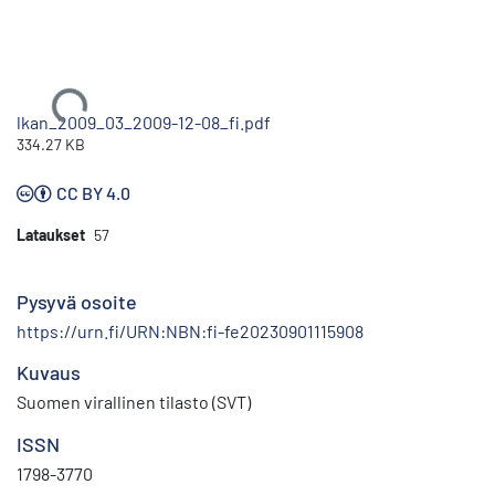
Ladataan...
lkan_2009_03_2009-12-08_fi.pdf
334.27 KB
CC BY 4.0
Lataukset
57
Pysyvä osoite
https://urn.fi/URN:NBN:fi-fe20230901115908
Kuvaus
Suomen virallinen tilasto (SVT)
ISSN
1798-3770