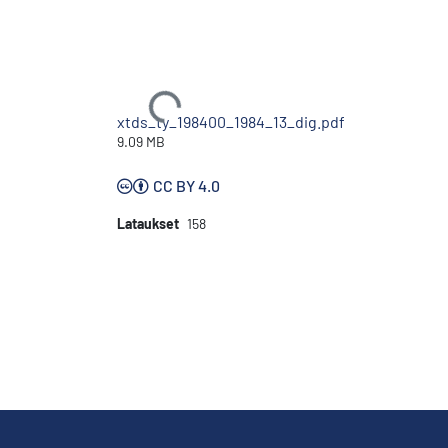
Ladataan...
xtds_ty_198400_1984_13_dig.pdf
9.09 MB
CC BY 4.0
Lataukset
158