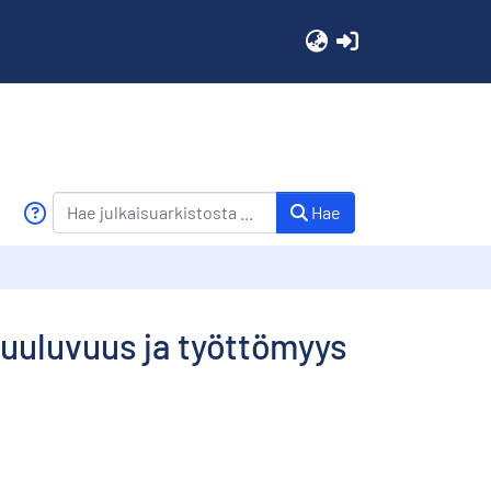
(current)
Hae
uuluvuus ja työttömyys