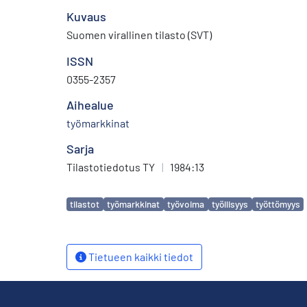
Kuvaus
Suomen virallinen tilasto (SVT)
ISSN
0355-2357
Aihealue
työmarkkinat
Sarja
Tilastotiedotus TY
|
1984:13
Avainsanat
tilastot
työmarkkinat
työvoima
työllisyys
työttömyys
Tietueen kaikki tiedot