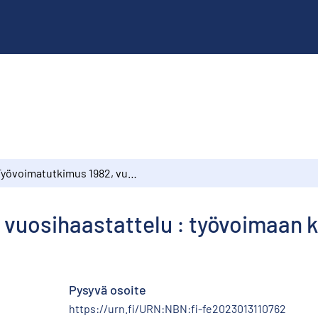
Työvoimatutkimus 1982, vuosihaastattelu : työvoimaan kuuluvuus ja työttömyys
 vuosihaastattelu : työvoimaan k
Pysyvä osoite
https://urn.fi/URN:NBN:fi-fe2023013110762