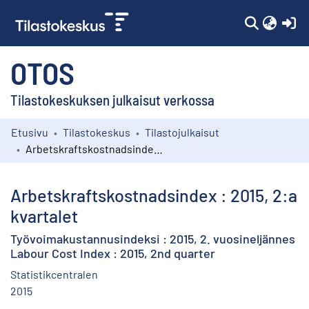
(c
OTOS
Tilastokeskuksen julkaisut verkossa
Etusivu
Tilastokeskus
Tilastojulkaisut
Kokoelmat
Arbetskraftskostnadsindex : 2015, 2:a kvartalet
Selaa
Arbetskraftskostnadsindex : 2015, 2:a
kvartalet
Työvoimakustannusindeksi : 2015, 2. vuosineljännes
Labour Cost Index : 2015, 2nd quarter
Statistikcentralen
2015