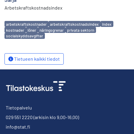
Arbetskraftskostnadsindex
Avainsanat
arbetskraftskostnader
arbetskraftskostnadsindex
index
kostnader
löner
näringsgrenar
privata sektorn
socialskyddsavgifter
Tietueen kaikki tiedot
Tietopalvelu
029 551 2220
(arkisin klo 9.00-16.00)
info@stat.fi