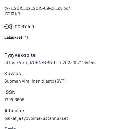
tvki_2015_02_2015-09-08_sv.pdf
157.13 KB
CC BY 4.0
Lataukset
41
Pysyvä osoite
https://urn.fi/URN:NBN:fi-fe20230921135445
Kuvaus
Suomen virallinen tilasto (SVT)
ISSN
1798-3606
Aihealue
palkat ja työvoimakustannukset
Sarja