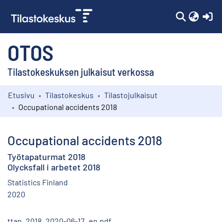
(c
OTOS
Tilastokeskuksen julkaisut verkossa
Etusivu
Tilastokeskus
Tilastojulkaisut
Kokoelmat
Occupational accidents 2018
Selaa
Occupational accidents 2018
Työtapaturmat 2018
Olycksfall i arbetet 2018
Statistics Finland
2020
ttap_2018_2020-06-17_en.pdf