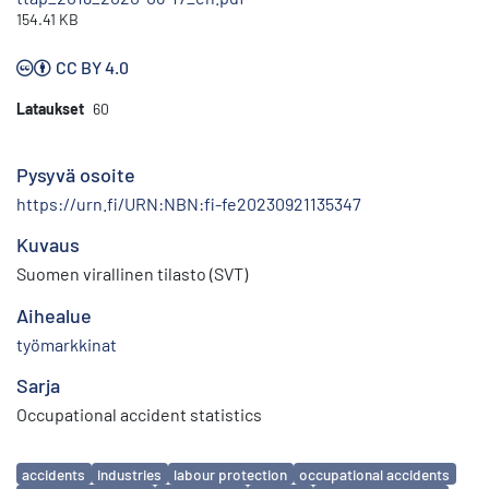
154.41 KB
CC BY 4.0
Lataukset
60
Pysyvä osoite
https://urn.fi/URN:NBN:fi-fe20230921135347
Kuvaus
Suomen virallinen tilasto (SVT)
Aihealue
työmarkkinat
Sarja
Occupational accident statistics
Avainsanat
accidents
industries
labour protection
occupational accidents