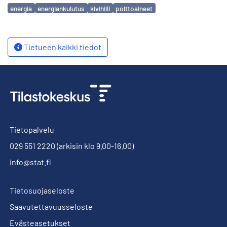
Avainsanat
energia
energiankulutus
kivihiili
polttoaineet
Tietueen kaikki tiedot
Tietopalvelu
029 551 2220
(arkisin klo 9.00-16.00)
info@stat.fi
Tietosuojaseloste
Saavutettavuusseloste
Evästeasetukset