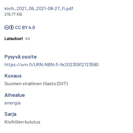
kivih_2021_06_2021-08-27_fi.pdf
219.77 KB
CC BY 4.0
Lataukset
44
Pysyvä osoite
https://urn.fi/URN:NBN:fi-fe20230912123590
Kuvaus
Suomen virallinen tilasto (SVT)
Aihealue
energia
Sarja
Kivihiilen kulutus