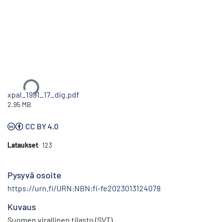
Ladataan...
xpal_1991_17_dig.pdf
2.95 MB
CC BY 4.0
Lataukset
123
Pysyvä osoite
https://urn.fi/URN:NBN:fi-fe2023013124078
Kuvaus
Suomen virallinen tilasto (SVT)