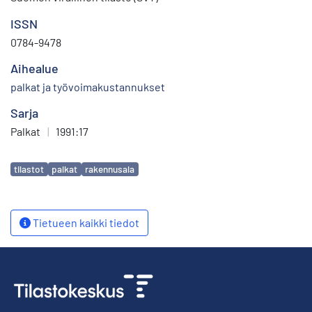
ISSN
0784-9478
Aihealue
palkat ja työvoimakustannukset
Sarja
Palkat
|
1991:17
Avainsanat
tilastot
palkat
rakennusala
Tietueen kaikki tiedot