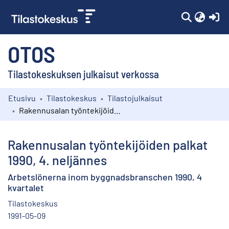
(c
OTOS
Tilastokeskuksen julkaisut verkossa
Etusivu
Tilastokeskus
Tilastojulkaisut
Kokoelmat
Rakennusalan työntekijöiden palkat 1990, 4. neljännes
Selaa
Rakennusalan työntekijöiden palkat
1990, 4. neljännes
Arbetslönerna inom byggnadsbranschen 1990, 4
kvartalet
Tilastokeskus
1991-05-09