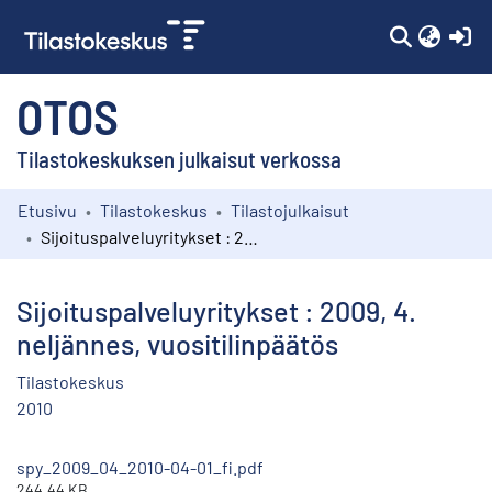
(c
OTOS
Tilastokeskuksen julkaisut verkossa
Etusivu
Tilastokeskus
Tilastojulkaisut
Kokoelmat
Sijoituspalveluyritykset : 2009, 4. neljännes, vuositilinpäätös
Selaa
Sijoituspalveluyritykset : 2009, 4.
neljännes, vuositilinpäätös
Tilastokeskus
2010
spy_2009_04_2010-04-01_fi.pdf
244.44 KB