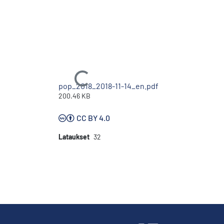
Ladataan...
pop_2018_2018-11-14_en.pdf
200.46 KB
CC BY 4.0
Lataukset
32