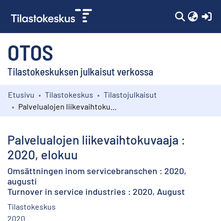
(c
OTOS
Tilastokeskuksen julkaisut verkossa
Etusivu
Tilastokeskus
Tilastojulkaisut
Kokoelmat
Palvelualojen liikevaihtokuvaaja : 2020, elokuu
Selaa
Palvelualojen liikevaihtokuvaaja :
2020, elokuu
Omsättningen inom servicebranschen : 2020,
augusti
Turnover in service industries : 2020, August
Tilastokeskus
2020