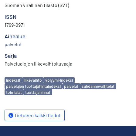
Suomen virallinen tilasto (SVT)
ISSN
1799-0971
Aihealue
palvelut
Sarja
Palvelualojen liikevaihtokuvaaja
Avainsanat
indeksit
liikevaihto
volyymi-indeksi
palvelujen tuottajahintaindeksi
palvelut
suhdannevaihtelut
toimialat
tuottajahinnat
Tietueen kaikki tiedot