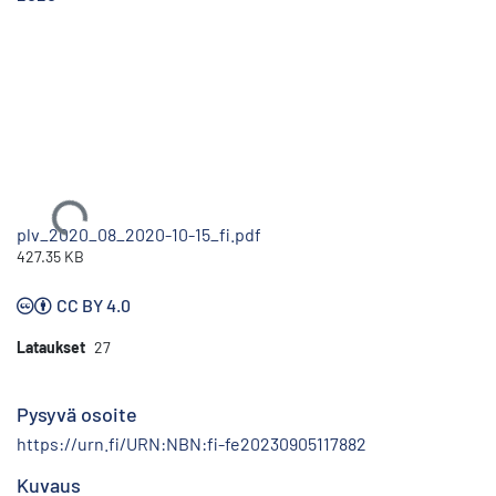
Ladataan...
plv_2020_08_2020-10-15_fi.pdf
427.35 KB
CC BY 4.0
Lataukset
27
Pysyvä osoite
https://urn.fi/URN:NBN:fi-fe20230905117882
Kuvaus