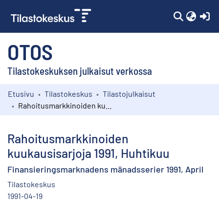
(c
OTOS
Tilastokeskuksen julkaisut verkossa
Etusivu
Tilastokeskus
Tilastojulkaisut
Kokoelmat
Rahoitusmarkkinoiden kuukausisarjoja 1991, Huhtikuu
Selaa
Rahoitusmarkkinoiden
kuukausisarjoja 1991, Huhtikuu
Finansieringsmarknadens mänadsserier 1991, April
Tilastokeskus
1991-04-19