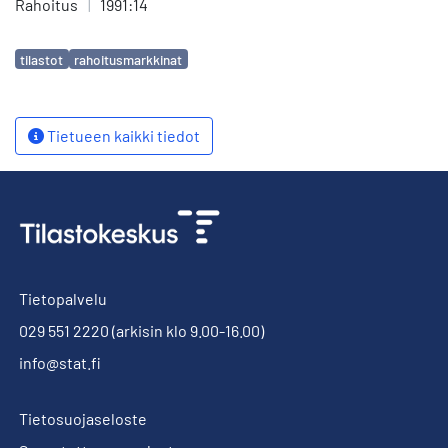
Rahoitus
|
1991:14
Avainsanat
tilastot
rahoitusmarkkinat
Tietueen kaikki tiedot
Tietopalvelu
029 551 2220
(arkisin klo 9.00-16.00)
info@stat.fi
Tietosuojaseloste