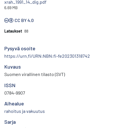
xrah_1991_14_dig.pdf
6.69 MB
CC BY 4.0
Lataukset
88
Pysyvä osoite
https://urn.fi/URN:NBN:fi-fe202301318742
Kuvaus
Suomen virallinen tilasto (SVT)
ISSN
0784-9907
Aihealue
rahoitus ja vakuutus
Sarja