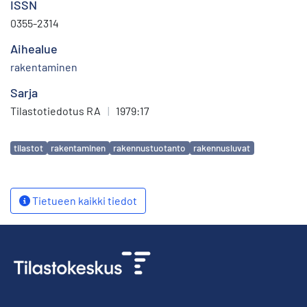
ISSN
0355-2314
Aihealue
rakentaminen
Sarja
Tilastotiedotus RA
|
1979:17
Avainsanat
tilastot
rakentaminen
rakennustuotanto
rakennusluvat
Tietueen kaikki tiedot