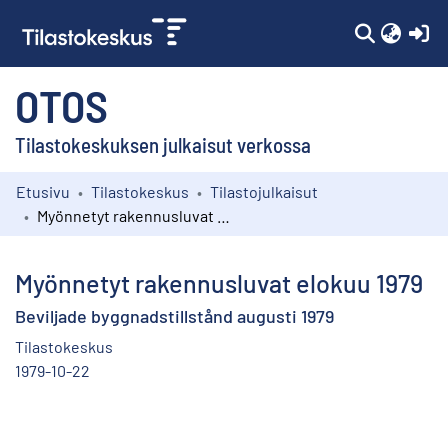
(c
OTOS
Tilastokeskuksen julkaisut verkossa
Etusivu
Tilastokeskus
Tilastojulkaisut
Kokoelmat
Myönnetyt rakennusluvat elokuu 1979
Selaa
Myönnetyt rakennusluvat elokuu 1979
Beviljade byggnadstillstånd augusti 1979
Tilastokeskus
1979-10-22