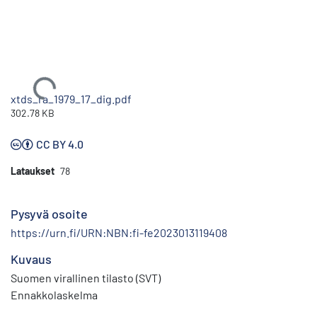
Ladataan...
xtds_ra_1979_17_dig.pdf
302.78 KB
CC BY 4.0
Lataukset
78
Pysyvä osoite
https://urn.fi/URN:NBN:fi-fe2023013119408
Kuvaus
Suomen virallinen tilasto (SVT)
Ennakkolaskelma