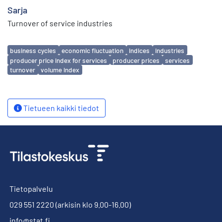
Sarja
Turnover of service industries
Avainsanat
business cycles
economic fluctuation
indices
industries
producer price index for services
producer prices
services
turnover
volume index
Tietueen kaikki tiedot
Tietopalvelu
029 551 2220
(arkisin klo 9.00-16.00)
info@stat.fi