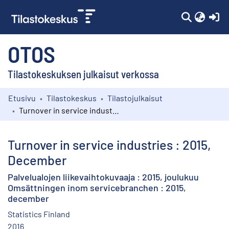
(c
OTOS
Tilastokeskuksen julkaisut verkossa
Etusivu
Tilastokeskus
Tilastojulkaisut
Kokoelmat
Turnover in service industries : 2015, December
Selaa
Turnover in service industries : 2015,
December
Palvelualojen liikevaihtokuvaaja : 2015, joulukuu
Omsättningen inom servicebranchen : 2015,
december
Statistics Finland
2016