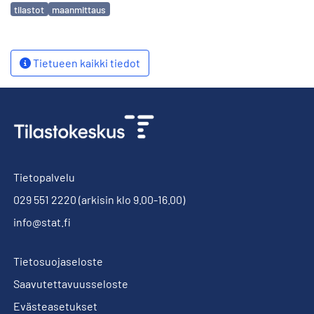
Avainsanat
tilastot
maanmittaus
Tietueen kaikki tiedot
Tietopalvelu
029 551 2220
(arkisin klo 9.00-16.00)
info@stat.fi
Tietosuojaseloste
Saavutettavuusseloste
Evästeasetukset