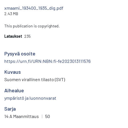
xmaami_193400_1935_dig.pdf
2.43 MB
This publication is copyrighted.
Lataukset
235
Pysyvä osoite
https://urn.fi/URN:NBN:fi-fe2023013111576
Kuvaus
Suomen virallinen tilasto (SVT)
Aihealue
ympäristö ja luonnonvarat
Sarja
14 A Maanmittaus
|
50