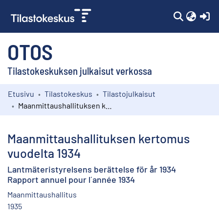
(c
OTOS
Tilastokeskuksen julkaisut verkossa
Etusivu
Tilastokeskus
Tilastojulkaisut
Kokoelmat
Maanmittaushallituksen kertomus vuodelta 1934
Selaa
Maanmittaushallituksen kertomus
vuodelta 1934
Lantmäteristyrelsens berättelse för år 1934
Rapport annuel pour l´année 1934
Maanmittaushallitus
1935