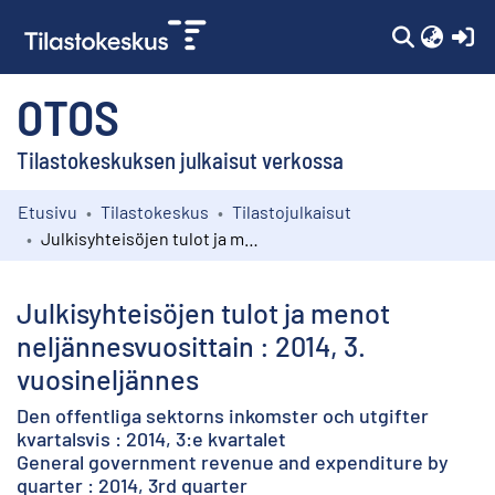
(c
OTOS
Tilastokeskuksen julkaisut verkossa
Etusivu
Tilastokeskus
Tilastojulkaisut
Kokoelmat
Julkisyhteisöjen tulot ja menot neljännesvuosittain : 2014, 3. vuosineljännes
Selaa
Julkisyhteisöjen tulot ja menot
neljännesvuosittain : 2014, 3.
vuosineljännes
Den offentliga sektorns inkomster och utgifter
kvartalsvis : 2014, 3:e kvartalet
General government revenue and expenditure by
quarter : 2014, 3rd quarter