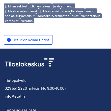
Avainsanat
julkinen sektori
julkinen talous
julkiset menot
julkisyhteisöjen menot
julkisyhteisöt
kunnallistalous
menot
sosiaaliturvamaksut
sosiaaliturvarahastot
tulot
valtiontalous
verotulot
verotus
Tietueen kaikki tiedot
Tietopalvelu
029 551 2220
(arkisin klo 9.00-16.00)
info@stat.fi
Tietosuojaseloste