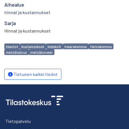
Aihealue
hinnat ja kustannukset
Sarja
Hinnat ja kustannukset
Avainsanat
tilastot
kustannukset
indeksit
maarakennus
tienrakennus
metsätalous
metsäkoneet
Tietueen kaikki tiedot
Tietopalvelu