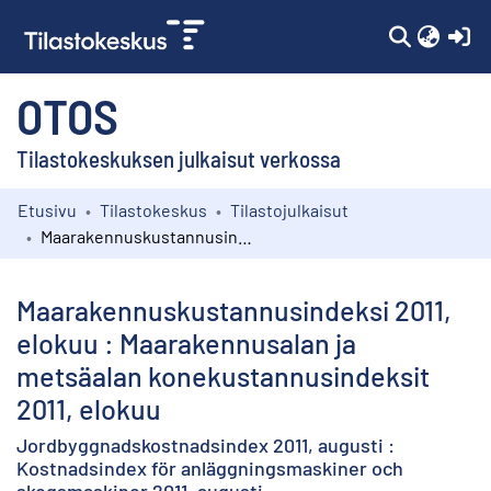
(c
OTOS
Tilastokeskuksen julkaisut verkossa
Etusivu
Tilastokeskus
Tilastojulkaisut
Kokoelmat
Maarakennuskustannusindeksi 2011, elokuu : Maarakennusalan ja metsäalan konekustannusindeksit 2011, elokuu
Selaa
Maarakennuskustannusindeksi 2011,
elokuu : Maarakennusalan ja
metsäalan konekustannusindeksit
2011, elokuu
Jordbyggnadskostnadsindex 2011, augusti :
Kostnadsindex för anläggningsmaskiner och