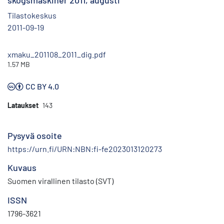
skogsmaskiner 2011, augusti
Tilastokeskus
2011-09-19
xmaku_201108_2011_dig.pdf
1.57 MB
CC BY 4.0
Lataukset
143
Pysyvä osoite
https://urn.fi/URN:NBN:fi-fe2023013120273
Kuvaus
Suomen virallinen tilasto (SVT)
ISSN
1796-3621