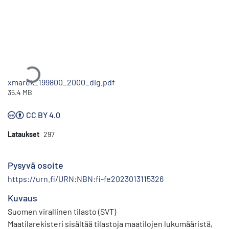
Ladataan...
xmarek_199800_2000_dig.pdf
35.4 MB
CC BY 4.0
Lataukset
297
Pysyvä osoite
https://urn.fi/URN:NBN:fi-fe2023013115326
Kuvaus
Suomen virallinen tilasto (SVT)
Maatilarekisteri sisältää tilastoja maatilojen lukumääristä,