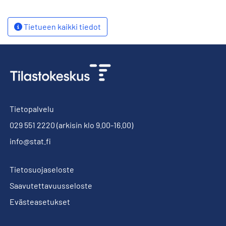
Tietueen kaikki tiedot
Tietopalvelu
029 551 2220
(arkisin klo 9.00-16.00)
info@stat.fi
Tietosuojaseloste
Saavutettavuusseloste
Evästeasetukset