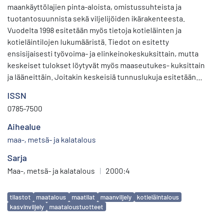
maankäyttölajien pinta-aloista, omistussuhteista ja
tuotantosuunnista sekä viljelijöiden ikärakenteesta.
Vuodelta 1998 esitetään myös tietoja kotieläinten ja
kotieläintilojen lukumääristä. Tiedot on esitetty
ensisijaisesti työvoima- ja elinkeinokeskuksittain, mutta
keskeiset tulokset löytyvät myös maaseutukes- kuksittain
ja lääneittäin. Joitakin keskeisiä tunnuslukuja esitetään
myöskin tukialueittain sekä maakunnittain (NUTS III alueet).
ISSN
Kunnittain esitetään maatilojen lukumäärät,
0785-7500
maankäyttölajien pinta-alat ja kotieläinten lukumäärät.
Aihealue
maa-, metsä- ja kalatalous
Sarja
Maa-, metsä- ja kalatalous
|
2000:4
Avainsanat
tilastot
maatalous
maatilat
maanviljely
kotieläintalous
kasvinviljely
maataloustuotteet