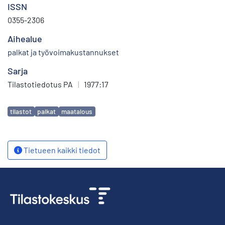
ISSN
0355-2306
Aihealue
palkat ja työvoimakustannukset
Sarja
Tilastotiedotus PA
|
1977:17
Avainsanat
tilastot
palkat
maatalous
Tietueen kaikki tiedot