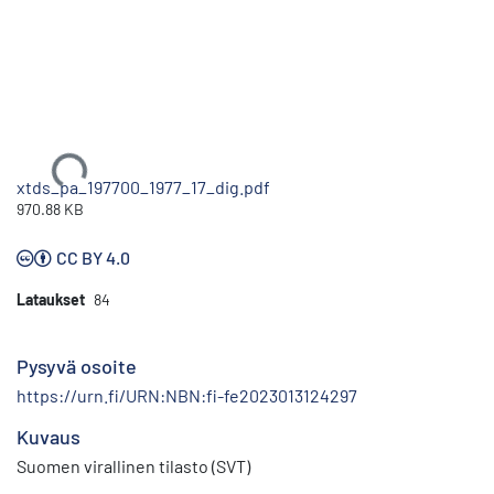
Ladataan...
xtds_pa_197700_1977_17_dig.pdf
970.88 KB
CC BY 4.0
Lataukset
84
Pysyvä osoite
https://urn.fi/URN:NBN:fi-fe2023013124297
Kuvaus
Suomen virallinen tilasto (SVT)