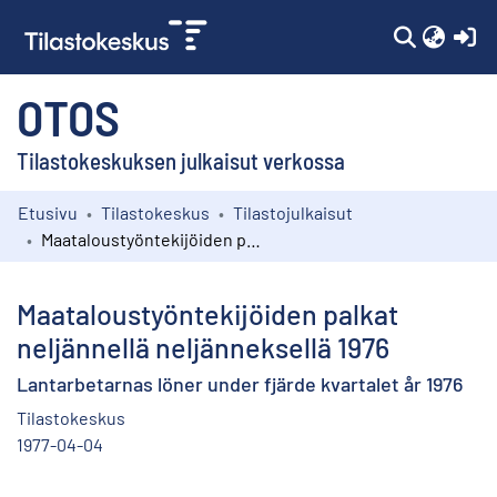
(c
OTOS
Tilastokeskuksen julkaisut verkossa
Etusivu
Tilastokeskus
Tilastojulkaisut
Kokoelmat
Maataloustyöntekijöiden palkat neljännellä neljänneksellä 1976
Selaa
Maataloustyöntekijöiden palkat
neljännellä neljänneksellä 1976
Lantarbetarnas löner under fjärde kvartalet år 1976
Tilastokeskus
1977-04-04