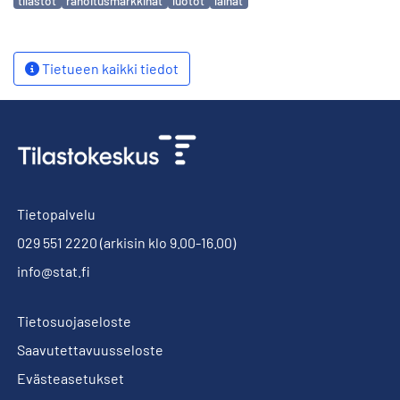
tilastot
rahoitusmarkkinat
luotot
lainat
Tietueen kaikki tiedot
Tietopalvelu
029 551 2220
(arkisin klo 9.00-16.00)
info@stat.fi
Tietosuojaseloste
Saavutettavuusseloste
Evästeasetukset