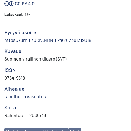
CC BY 4.0
Lataukset
136
Pysyvä osoite
https://urn.fi/URN:NBN:fi-fe202301319018
Kuvaus
Suomen virallinen tilasto (SVT)
ISSN
0784-9818
Aihealue
rahoitus ja vakuutus
Sarja
Rahoitus
|
2000:39
Avainsanat