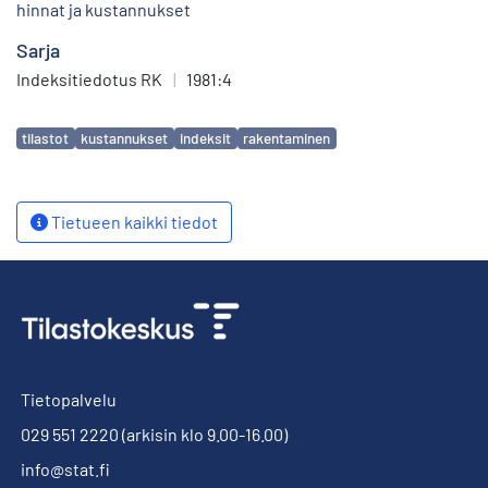
hinnat ja kustannukset
Sarja
Indeksitiedotus RK
|
1981:4
Avainsanat
tilastot
kustannukset
indeksit
rakentaminen
Tietueen kaikki tiedot
Tietopalvelu
029 551 2220
(arkisin klo 9.00-16.00)
info@stat.fi