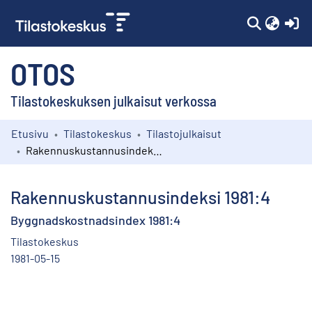
(c
OTOS
Tilastokeskuksen julkaisut verkossa
Etusivu
Tilastokeskus
Tilastojulkaisut
Kokoelmat
Rakennuskustannusindeksi 1981:4
Selaa
Rakennuskustannusindeksi 1981:4
Byggnadskostnadsindex 1981:4
Tilastokeskus
1981-05-15