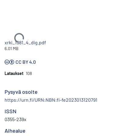
Ladataan...
xrki_1981_4_dig.pdf
6.01 MB
CC BY 4.0
Lataukset
108
Pysyvä osoite
https://urn.fi/URN:NBN:fi-fe2023013120791
ISSN
0355-239x
Aihealue