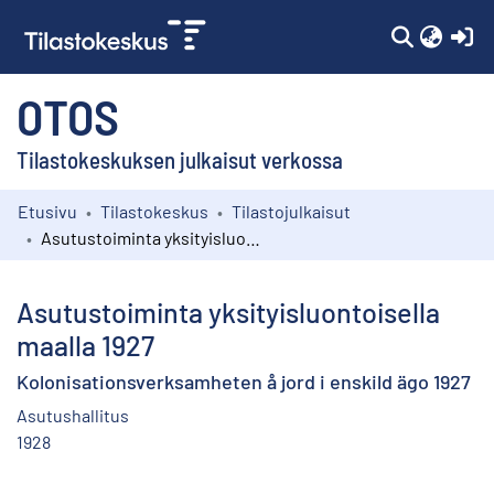
(c
OTOS
Tilastokeskuksen julkaisut verkossa
Etusivu
Tilastokeskus
Tilastojulkaisut
Kokoelmat
Asutustoiminta yksityisluontoisella maalla 1927
Selaa
Asutustoiminta yksityisluontoisella
maalla 1927
Kolonisationsverksamheten å jord i enskild ägo 1927
Asutushallitus
1928