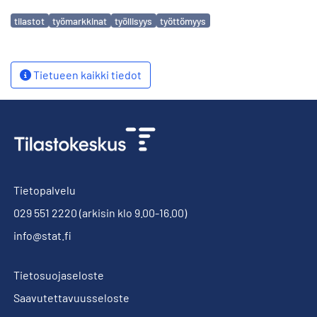
Avainsanat
tilastot
työmarkkinat
työllisyys
työttömyys
Tietueen kaikki tiedot
Tietopalvelu
029 551 2220
(arkisin klo 9.00-16.00)
info@stat.fi
Tietosuojaseloste
Saavutettavuusseloste