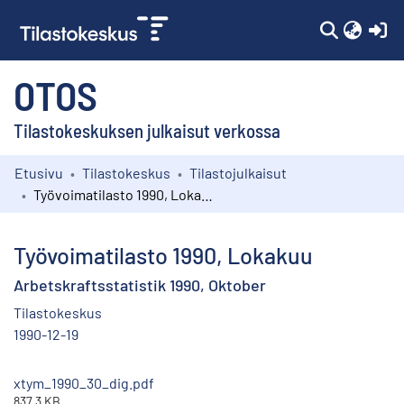
(c
OTOS
Tilastokeskuksen julkaisut verkossa
Etusivu
Tilastokeskus
Tilastojulkaisut
Kokoelmat
Työvoimatilasto 1990, Lokakuu
Selaa
Työvoimatilasto 1990, Lokakuu
Arbetskraftsstatistik 1990, Oktober
Tilastokeskus
1990-12-19
xtym_1990_30_dig.pdf
837.3 KB